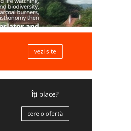
vezi site
Îți place?
cere o ofertă